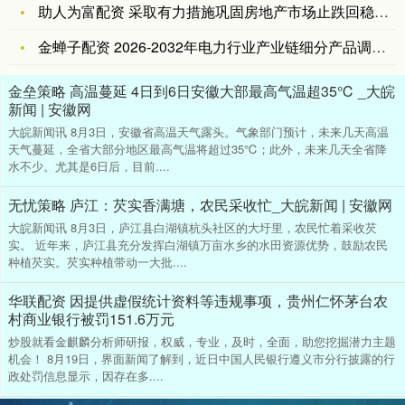
助人为富配资 采取有力措施巩固房地产市场止跌回稳态势 业内预
金蝉子配资 2026-2032年电力行业产业链细分产品调研及
金垒策略 高温蔓延 4日到6日安徽大部最高气温超35℃ _大皖
新闻 | 安徽网
大皖新闻讯 8月3日，安徽省高温天气露头。气象部门预计，未来几天高温
天气蔓延，全省大部分地区最高气温将超过35℃；此外，未来几天全省降
水不少。尤其是6日后，目前....
无忧策略 庐江：芡实香满塘，农民采收忙_大皖新闻 | 安徽网
大皖新闻讯 8月3日，庐江县白湖镇杭头社区的大圩里，农民忙着采收芡
实。 近年来，庐江县充分发挥白湖镇万亩水乡的水田资源优势，鼓励农民
种植芡实。芡实种植带动一大批....
华联配资 因提供虚假统计资料等违规事项，贵州仁怀茅台农
村商业银行被罚151.6万元
炒股就看金麒麟分析师研报，权威，专业，及时，全面，助您挖掘潜力主题
机会！ 8月19日，界面新闻了解到，近日中国人民银行遵义市分行披露的行
政处罚信息显示，因存在多....