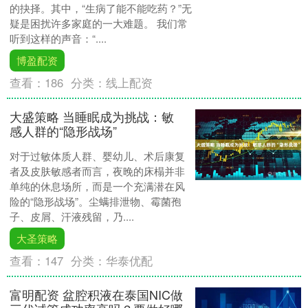
的抉择。其中，“生病了能不能吃药？”无
疑是困扰许多家庭的一大难题。 我们常
听到这样的声音：“....
博盈配资
查看：
186
分类：
线上配资
大盛策略 当睡眠成为挑战：敏
感人群的“隐形战场”
对于过敏体质人群、婴幼儿、术后康复
者及皮肤敏感者而言，夜晚的床榻并非
单纯的休息场所，而是一个充满潜在风
险的“隐形战场”。尘螨排泄物、霉菌孢
子、皮屑、汗液残留，乃....
大圣策略
查看：
147
分类：
华泰优配
富明配资 盆腔积液在泰国NIC做