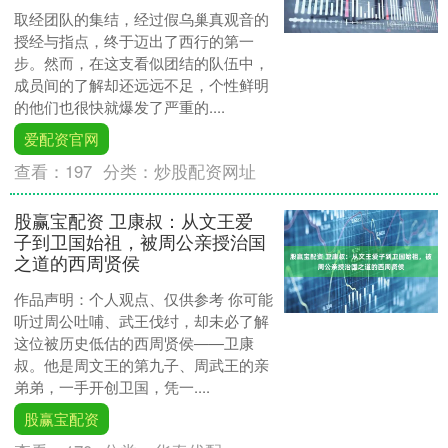
取经团队的集结，经过假乌巢真观音的
授经与指点，终于迈出了西行的第一
步。然而，在这支看似团结的队伍中，
成员间的了解却还远远不足，个性鲜明
的他们也很快就爆发了严重的....
爱配资官网
查看：
197
分类：
炒股配资网址
股赢宝配资 卫康叔：从文王爱
子到卫国始祖，被周公亲授治国
之道的西周贤侯
作品声明：个人观点、仅供参考 你可能
听过周公吐哺、武王伐纣，却未必了解
这位被历史低估的西周贤侯——卫康
叔。他是周文王的第九子、周武王的亲
弟弟，一手开创卫国，凭一....
股赢宝配资