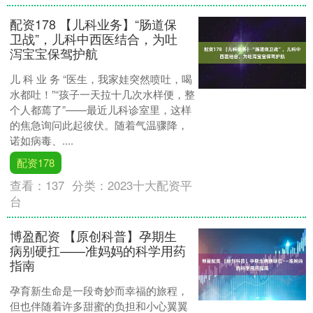
配资178 【儿科业务】“肠道保
卫战”，儿科中西医结合，为吐
泻宝宝保驾护航
儿 科 业 务 “医生，我家娃突然喷吐，喝
水都吐！”“孩子一天拉十几次水样便，整
个人都蔫了”——最近儿科诊室里，这样
的焦急询问此起彼伏。随着气温骤降，
诺如病毒、....
配资178
查看：
137
分类：
2023十大配资平
台
博盈配资 【原创科普】孕期生
病别硬扛——准妈妈的科学用药
指南
孕育新生命是一段奇妙而幸福的旅程，
但也伴随着许多甜蜜的负担和小心翼翼