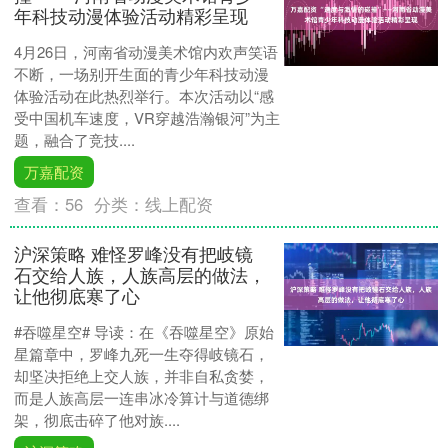
年科技动漫体验活动精彩呈现
4月26日，河南省动漫美术馆内欢声笑语
不断，一场别开生面的青少年科技动漫
体验活动在此热烈举行。本次活动以“感
受中国机车速度，VR穿越浩瀚银河”为主
题，融合了竞技....
万嘉配资
查看：
56
分类：
线上配资
沪深策略 难怪罗峰没有把岐镜
石交给人族，人族高层的做法，
让他彻底寒了心
#吞噬星空# 导读：在《吞噬星空》原始
星篇章中，罗峰九死一生夺得岐镜石，
却坚决拒绝上交人族，并非自私贪婪，
而是人族高层一连串冰冷算计与道德绑
架，彻底击碎了他对族....