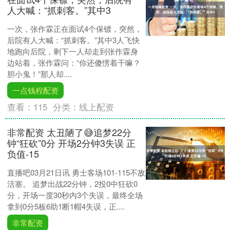
人大喊：“抓刺客。”其中3
一次，张作霖正在面试4个保镖，突然，
后院有人大喊：“抓刺客。”其中3人飞快
地跑向后院，剩下一人却走到张作霖身
边站着，张作霖问：“你还傻愣着干嘛？
胆小鬼！”那人却....
一点钱程配资
查看：
115
分类：
线上配资
非常配资 太丑陋了😅追梦22分
钟“狂砍”0分 开场2分钟3失误 正
负值-15
直播吧03月21日讯 勇士客场101-115不敌
活塞。 追梦出战22分钟，2投0中狂砍0
分，开场一度30秒内3个失误，最终全场
拿到0分5板6助1断1帽4失误，正....
非常配资