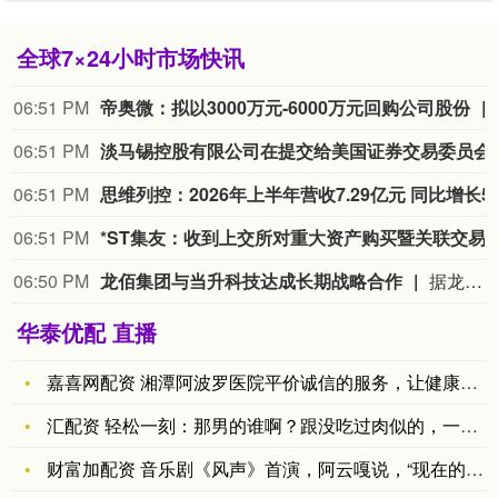
全球7×24小时市场快讯
06:51 PM
帝奥微：拟以3000万元-6000万元回购公司股份
06:51 PM
淡马锡控股有限公司在提交给美国证券交易委员会（
06:51 PM
思维列
06:51 PM
*ST集友：收到上交所对重大资产购
06:50 PM
龙佰集团与当升科技达成长期战略合作
据龙佰集团消息，8月2日—3日，龙佰集团董事长许冉一行赴四川攀枝花，与当升科技开展专项对接洽谈并成功达成长期战略合作，助力钒钛新能源产业延链、补链、强链。根据战略合作协议，双方将围绕原料保供、联合研发、产能整合、绿色制造深化协作，贯通“钒钛磁铁矿—钛白粉—硫酸亚铁—磷酸铁—磷酸铁锂”绿色闭环产业链，补齐新能源产业短板，健全区域产业体系。
华泰优配 直播
嘉喜网配资 湘潭阿波罗医院平价诚信的服务，让健康触手可及
汇配资 轻松一刻：那男的谁啊？跟没吃过肉似的，一盘肘子全被他
财富加配资 音乐剧《风声》首演，阿云嘎说，“现在的岁月静好，