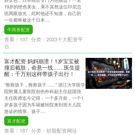
19岁的绝色美女，果不其然这位印尼总
统两眼放光，此时他还不知道，自己的
一生都将被这个日本....
牛商务配资
查看：
107
分类：
2023十大配资平
台
富才配资 妈妈崩溃！1岁宝宝被
撞后截肢，命悬一线……医生提
醒：千万别这样带孩子出行！
“救救孩子，救救孩子……” 浙江大学医学
院附属儿童医院创伤外科副主任赵国强
主任医师迄今记得：一个多月前，一个1
岁多孩子因为车祸被转院来到浙大儿院
急诊的情形。孩子....
富才配资
查看：
187
分类：
炒股配资网址