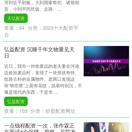
苛到近乎刻板，大到国家祭祀、诸侯朝
贡，小到平民吃饭、走路、....
天弘配资
查看：
64
分类：
2023十大配资平
台
弘益配资 沉睡千年文物重见天
日
近日，我市一对收废品的老夫妻在河道
边捡拾废品时，发现了一块形状奇特、
纹路古朴的金属物件。老两口发现这
块“铁疙瘩”上面有花纹，掂着特别沉，不
像是现代的东西，于是专....
弘益配资
查看：
159
分类：
炒股配资网址
一点钱程配资 一次，张作霖正
在面试4个保镖，突然，后院有