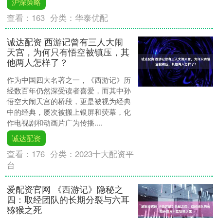
沪深策略
查看：
163
分类：
华泰优配
诚达配资 西游记曾有三人大闹
天宫，为何只有悟空被镇压，其
他两人怎样了？
作为中国四大名著之一，《西游记》历
经数百年仍然深受读者喜爱，而其中孙
悟空大闹天宫的桥段，更是被视为经典
中的经典，屡次被搬上银屏和荧幕，化
作电视剧和动画片广为传播....
诚达配资
查看：
176
分类：
2023十大配资平
台
爱配资官网 《西游记》隐秘之
四：取经团队的长期分裂与六耳
猕猴之死