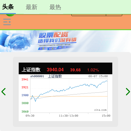
头条
最新
最热
上证指数
3940.04
39.68
1.02%