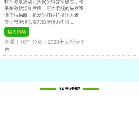
扰？激素波动让头皮变得异常敏感，稍
受刺激就泛红发痒；原本柔顺的头发逐
渐干枯易断，梳发时打结拉扯让人难
受；想清洁头皮却怕清洁力不当....
启盈策略
查看：
107
分类：
2023十大配资平
台
华泰优配
华泰优配6欢迎来到我们的网站，这里是您探索股票杠杆投资
的理想平台。我们致力于提供安全、透明的杠杆交易环境，帮
助投资者最大化其投资潜力。通过我们先进的技术和专业的支
持，您可以轻松管理风险，实现投资目标。我们提供详尽的市
场分析、实时数据和个性化的投资策略建议，以确保您在快速