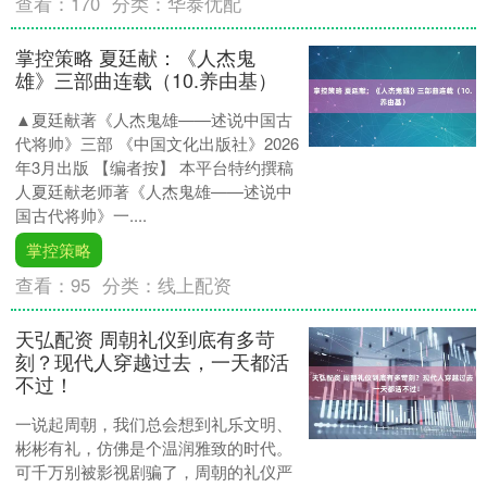
查看：
170
分类：
华泰优配
掌控策略 夏廷献：《人杰鬼
雄》三部曲连载（10.养由基）
▲夏廷献著《人杰鬼雄——述说中国古
代将帅》三部 《中国文化出版社》2026
年3月出版 【编者按】 本平台特约撰稿
人夏廷献老师著《人杰鬼雄——述说中
国古代将帅》一....
掌控策略
查看：
95
分类：
线上配资
天弘配资 周朝礼仪到底有多苛
刻？现代人穿越过去，一天都活
不过！
一说起周朝，我们总会想到礼乐文明、
彬彬有礼，仿佛是个温润雅致的时代。
可千万别被影视剧骗了，周朝的礼仪严